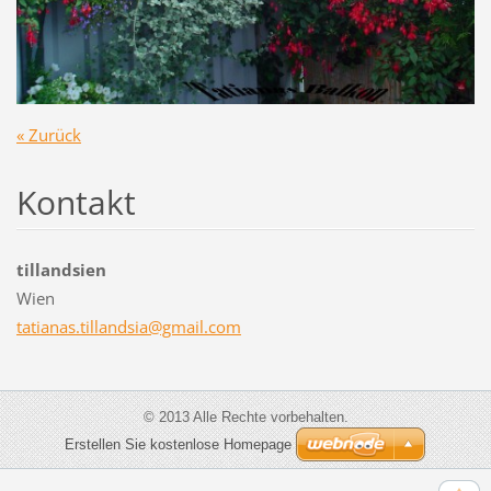
« Zurück
Kontakt
tillandsien
Wien
tatianas
.tilland
sia@gmai
l.com
© 2013 Alle Rechte vorbehalten.
Erstellen Sie kostenlose Homepage