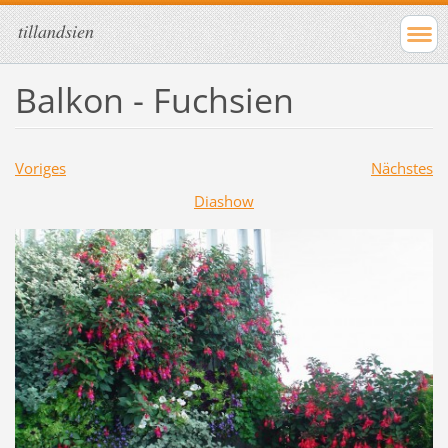
tillandsien
Balkon - Fuchsien
Voriges
Nächstes
Diashow