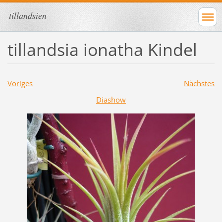
tillandsien
tillandsia ionatha Kindel
Voriges
Nächstes
Diashow