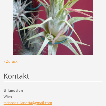
« Zurück
Kontakt
tillandsien
Wien
tatianas
.tilland
sia@gmai
l.com